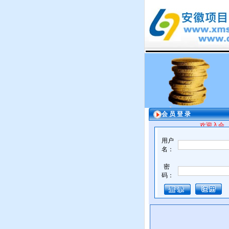
会 员 登 录
欢迎入会，
用户
名：
密
码：