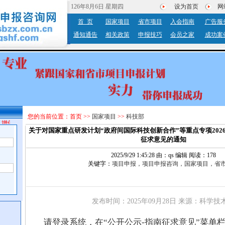
126年8月6日 星期四
设为首页
网
首 页
国家项目
省市项目
入会指南
广告服
通知通告
相关政策
申报技巧
会员之家
成功案
您的当前位置：
首页
>>
国家项目
>>
科技部
增值服务。
关于对国家重点研发计划“政府间国际科技创新合作”等重点专项202
征求意见的通知
2025/9/29 1:45:28 由：qs 编辑 阅读：178
关键字：
项目申报，项目申报咨询，国家项目，省
发布时间：
2025年09月28日
来源：
科学技
请登录系统，在“公开公示-指南征求意见”菜单