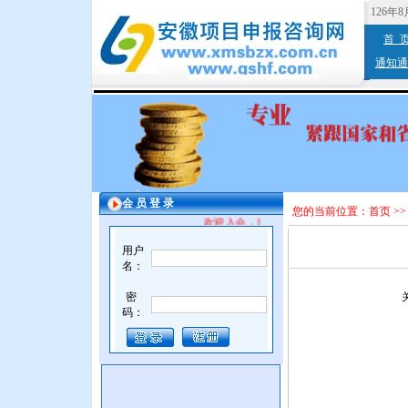
126年
首 
通知通
会 员 登 录
您的当前位置：
首页
>
欢迎入会，增值服务。
用户
名：
密
码：