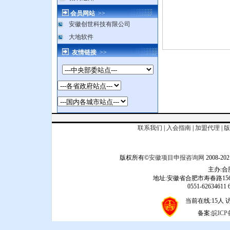
会员网站
>>
安徽创世科技有限公司
大地软件
友情链接
>>
联系我们
|
入会指南
|
加盟代理
|
版
版权所有©
安徽项目申报咨询网
2008
主办:
地址:安徽省合肥市寿春路156
0551-62634611 6
当前在线:15人 访问
备案:
皖ICP备