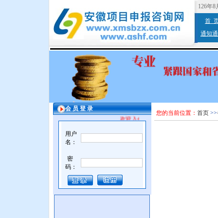
126年
首 
通知通
会 员 登 录
您的当前位置：
首页
>>
欢迎入会，增值服务。
用户
名：
密
码：