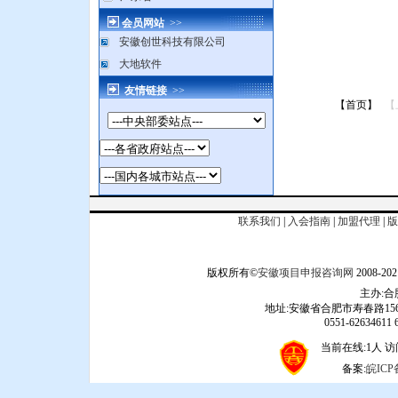
会员网站
>>
安徽创世科技有限公司
大地软件
友情链接
>>
【首页】
【
联系我们
|
入会指南
|
加盟代理
|
版
版权所有©
安徽项目申报咨询网
2008
主办:
地址:安徽省合肥市寿春路156
0551-62634611 6
当前在线:1人 访问
备案:
皖ICP备