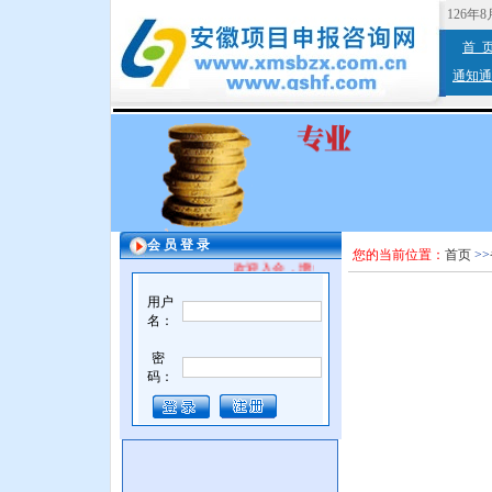
126年
首 
通知通
会 员 登 录
您的当前位置：
首页
>>
欢迎入会，增值服务。
用户
名：
密
码：