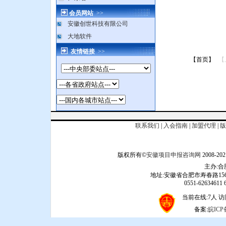
会员网站
>>
安徽创世科技有限公司
大地软件
友情链接
>>
【首页】
【
联系我们
|
入会指南
|
加盟代理
|
版
版权所有©
安徽项目申报咨询网
2008
主办:
地址:安徽省合肥市寿春路156
0551-62634611 6
当前在线:7人 访问
备案:
皖ICP备