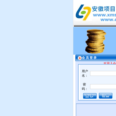
会 员 登 录
欢迎入会
用户
名：
密
码：