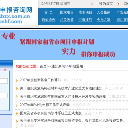
126年8月7日 星期五
设为首页
网
首 页
国家项目
省市项目
入会指南
广告服
通知通告
相关政策
申报技巧
会员之家
成功案
您的当前位置：
首页
>>
通知新闻
>>
申报通知
，增值服务。
2007年度创新基金工作通知
点击:2235次
关于组织实施高纯硅材料高技术产业化重大专项的通知
点击:2105次
关于组织实施2007年度国家重大产业技术开发专项的通知
点击:2187次
2007年863计划申报工作正式启动
点击:2481次
国家及省市项目指南软件系统已正式出版
点击:2611次
关于举办专利实施争取国家项目扶持资金、银行贷款和风险投资实务...
击:2799次