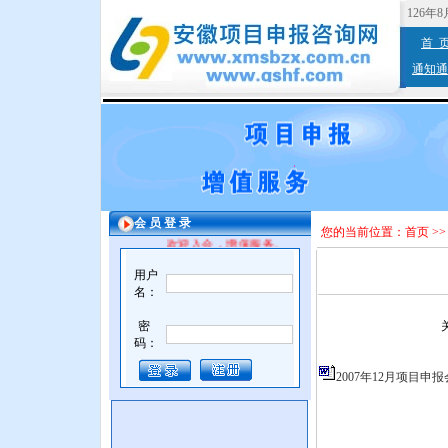
126年
首 
通知通
会 员 登 录
您的当前位置：
首页
>
欢迎入会，增值服务。
用户
名：
密
码：
2007年12月项目申报